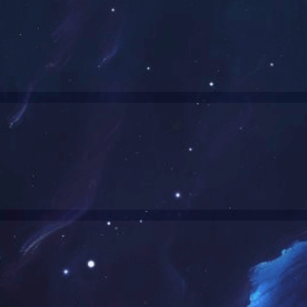
产品中心
爱体育-中国一站式服务
单板指接类
平台
成材生产设备
刃磨机类
人造板及板式家