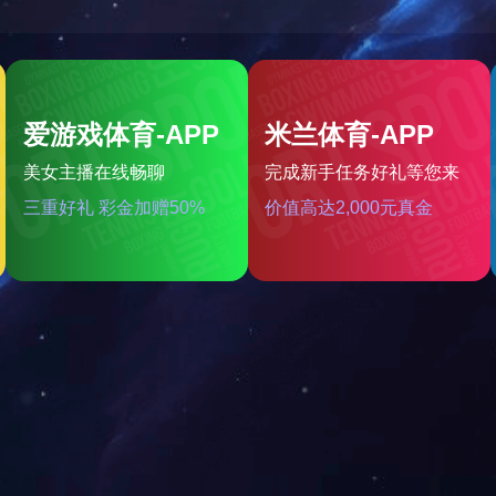
-480 液压式门窗组合机
MJ6128精密裁板锯
MX5112A欧式窗立铣
MQZ835立式可调组装