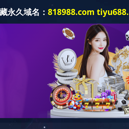
展示
案例中心
资质荣誉
爱