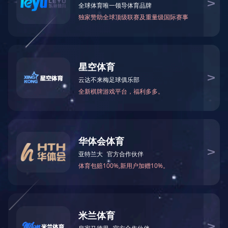
在线留言
如果您对爱体育-中国一