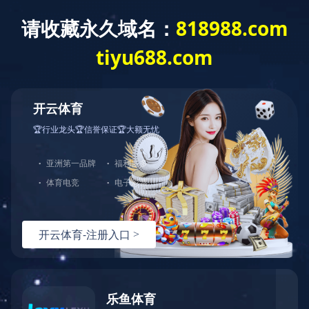
爱体育
您好，欢迎光临爱体育-中国一站式服务平台 官网！
网站爱体育
关于中大
产品展示