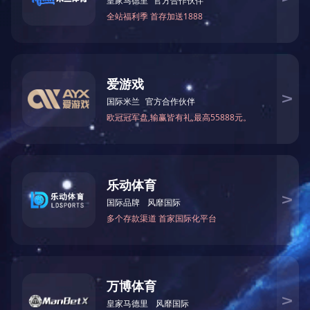
关于中大
新闻资讯
About
News
公司简介
公司动态
爱体育
行业动态