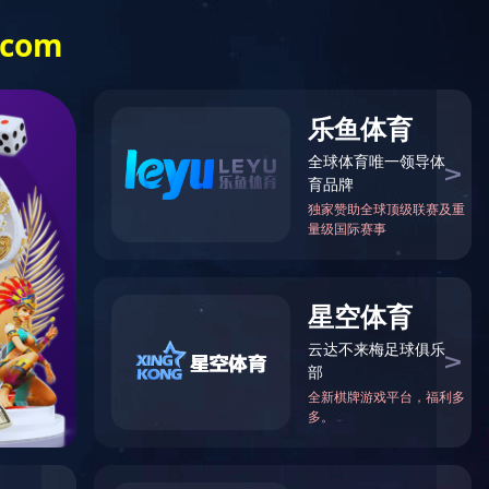
企业分站
|
网站地图
|
RSS
|
XML
|
您有
5
条询盘信息!
135-0483-4620
体育
在线留言
爱体育-中国一站式服
务平台