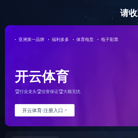
爱体育
您好，欢迎光临爱体育-中国一站式服务平台 官网！
网站爱体育
关于中大
产品