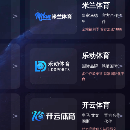
木工锯床类
木工铣床类
具设备
其它设备类